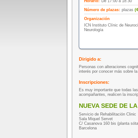
Horario:
De 17:00 a 18:30
Número de plazas:
plazas
(4
Organización
ICN Instituto Clínic de Neuroc
Neurología
Dirigido a:
Personas con alteraciones cognit
interés por conocer más sobre l
Inscripciones:
Es muy importante que todas las 
acompañantes, realicen la inscri
NUEVA SEDE DE L
Servicio de Rehabilitación Clinic
Sala Miquel Servet
C/ Casanova 160 bis (planta sót
Barcelona