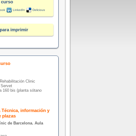
 curso
ook
LinkedIn
Delicious
para imprimir
curso
Rehabilitación Clinic
 Servet
 160 bis (planta sótano
a Técnica, información y
e plazas
ínic de Barcelona. Aula