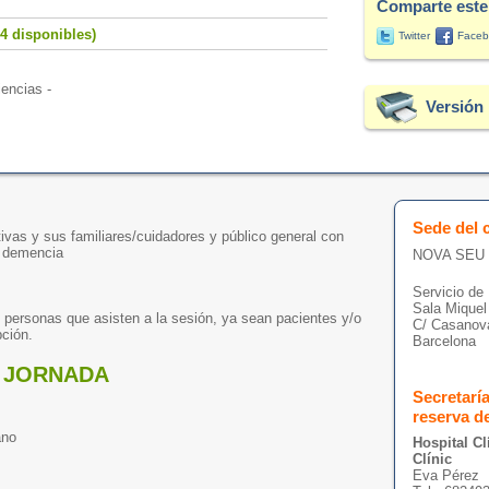
Comparte este
4 disponibles)
Twitter
Faceb
iencias -
Versión 
Sede del 
ivas y sus familiares/cuidadores y público general con
a demencia
NOVA SEU
Servicio de 
Sala Miquel
personas que asisten a la sesión, ya sean pacientes y/o
C/ Casanova
pción.
Barcelona
A JORNADA
Secretarí
reserva d
ano
Hospital Cl
Clínic
Eva Pérez