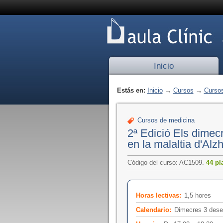
Inicio
Estás en:
Inicio
→
Cursos
→
Cursos
Cursos de medicina
2ª Edició Els dimec
en la malaltia d'Alz
Código del curso: AC1509.
44 pl
Horas lectivas:
1,5 hores
Calendario:
Dimecres 3 des