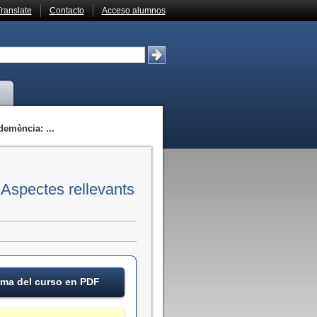
ranslate
Contacto
Acceso alumnos
demència: ...
 Aspectes rellevants
ma del curso en PDF