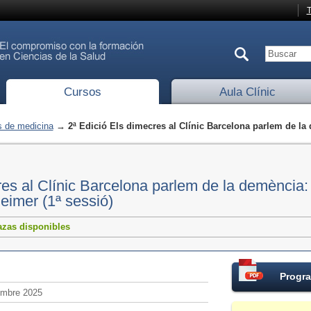
T
Cursos
Aula Clínic
 de medicina
→ 2ª Edició Els dimecres al Clínic Barcelona parlem de la 
res al Clínic Barcelona parlem de la demència:
heimer (1ª sessió)
azas disponibles
Progra
embre 2025