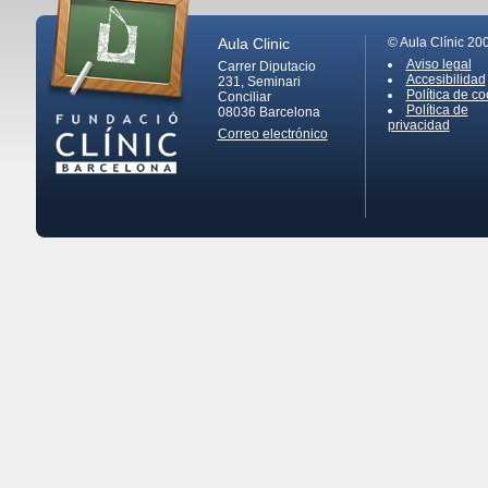
Aula Clinic
© Aula Clínic 20
Aviso legal
Carrer Diputacio
Accesibilidad
231, Seminari
Política de co
Conciliar
Política de
08036
Barcelona
privacidad
Correo electrónico