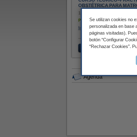
OBSTÉTRICA PARA MAT
15, 18 y 19 de septiembre
Se utilizan cookies no e
Plazas disponibles
personalizada en base a
Más información
páginas visitadas). Pued
botón “Configurar Cooki
“Rechazar Cookies”. Pu
Cursos de medicina
Cu
Agenda