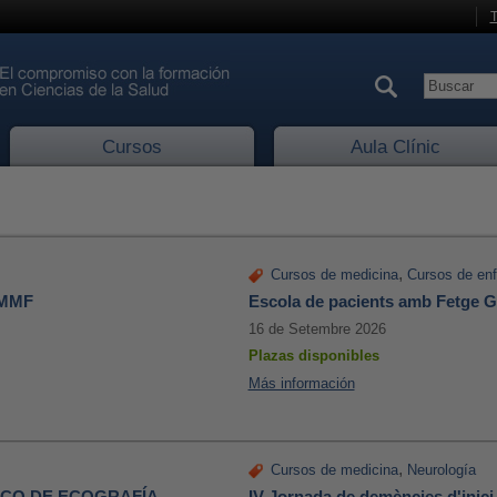
T
Cursos
Aula Clínic
,
Cursos de medicina
Cursos de enf
 MMF
Escola de pacients amb Fetge G
16 de Setembre 2026
Plazas disponibles
Más información
,
Cursos de medicina
Neurología
CO DE ECOGRAFÍA
IV Jornada de demències d'inic