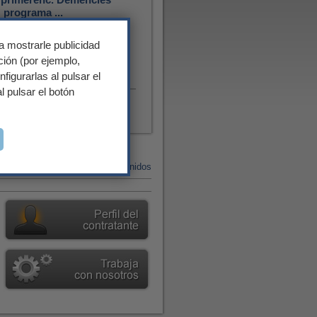
 programa ...
a mostrarle publicidad
ción (por ejemplo,
igurarlas al pulsar el
 pulsar el botón
dos
Más contenidos