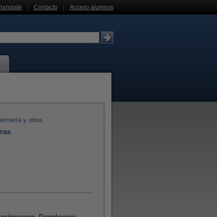
ranslate
Contacto
Acceso alumnos
ermería y otros
ras
i primerenc. Demències