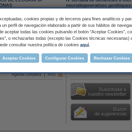
RONAS
neurodegeneratives genètiques:
1 octubre 2026
xceptuadas, cookies propias y de terceros para fines analíticos y par
Más información
 un perfil de navegación elaborado a partir de sus hábitos de navega
e aceptar todas las cookies pulsando el botón “Aceptar Cookies”, conf
es”, o rechazarlas todas (excepto las Cookies técnicas necesarias) al
ede consultar nuestra política de cookies
aquí
.
rsos de enfermería y otros
Cursos de perfeccionamiento
Aceptar Cookies
Configurar Cookies
Rechazar Cookies
Contenidos patrocina
Agenda completa
RSS