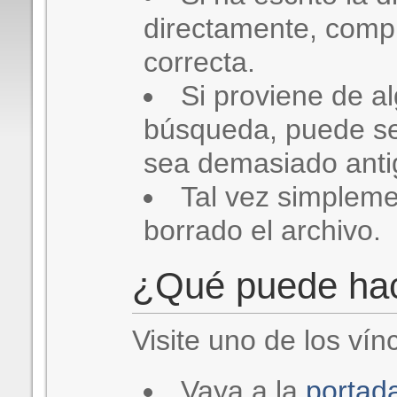
directamente, comp
correcta.
Si proviene de a
búsqueda, puede se
sea demasiado antig
Tal vez simplem
borrado el archivo.
¿Qué puede ha
Visite uno de los vín
Vaya a la
portad