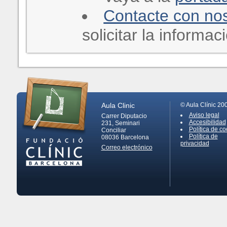
Contacte con no
solicitar la informa
Aula Clinic
© Aula Clínic 20
Aviso legal
Carrer Diputacio
Accesibilidad
231, Seminari
Política de co
Conciliar
Política de
08036
Barcelona
privacidad
Correo electrónico