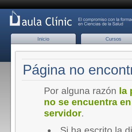
Inicio
Cursos
Página no encontr
Por alguna razón
la
no se encuentra en
servidor
.
Si ha escrito la d