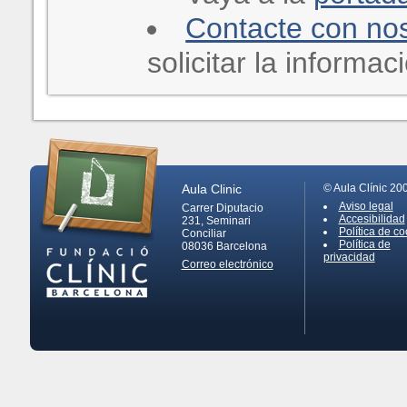
Contacte con no
solicitar la informa
Aula Clinic
© Aula Clínic 20
Aviso legal
Carrer Diputacio
Accesibilidad
231, Seminari
Política de co
Conciliar
Política de
08036
Barcelona
privacidad
Correo electrónico