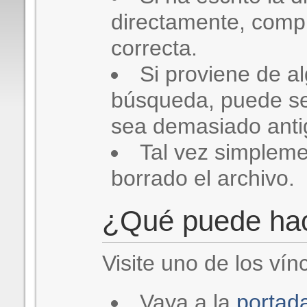
directamente, comp
correcta.
Si proviene de a
búsqueda, puede se
sea demasiado antig
Tal vez simplem
borrado el archivo.
¿Qué puede ha
Visite uno de los vín
Vaya a la
portad