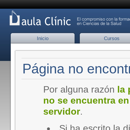
Inicio
Cursos
Página no encontr
Por alguna razón
la
no se encuentra en
servidor
.
Si ha escrito la d