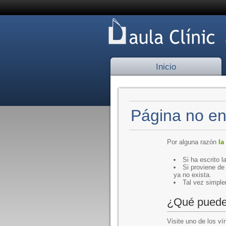
Inicio
Página no en
Por alguna razón
la
Si ha escrito 
Si proviene de
ya no exista.
Tal vez simple
¿Qué puede
Visite uno de los ví