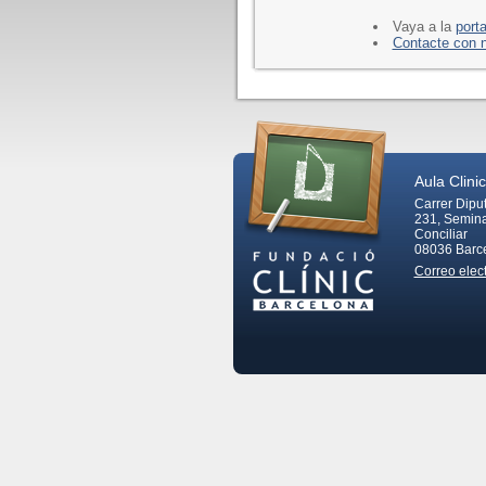
Vaya a la
port
Contacte con 
Aula Clinic
Carrer Dipu
231, Semina
Conciliar
08036
Barc
Correo elec