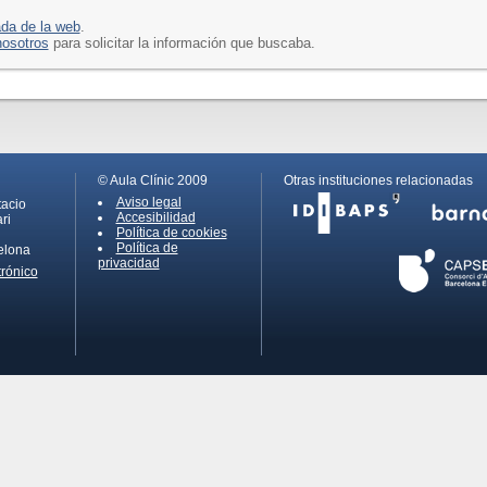
ada de la web
.
nosotros
para solicitar la información que buscaba.
© Aula Clínic 2009
Otras instituciones relacionadas
Aviso legal
tacio
Accesibilidad
ri
Política de cookies
Política de
elona
privacidad
trónico