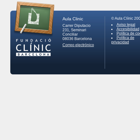
Aula Clinic
© Aula Clínic 20
Aviso legal
Carrer Diputacio
Accesibilidad
231, Seminari
Política de co
Conciliar
Política de
08036
Barcelona
privacidad
Correo electrónico