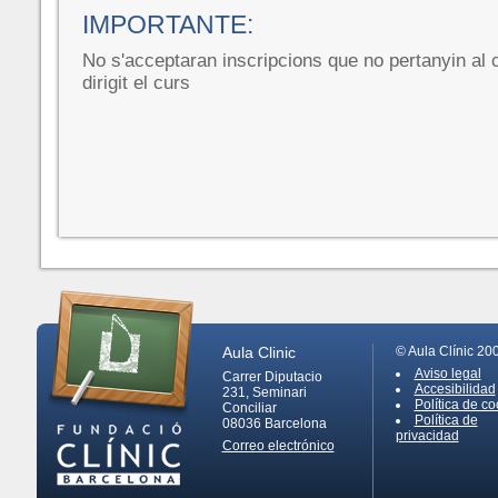
IMPORTANTE:
No s'acceptaran inscripcions que no pertanyin al co
dirigit el curs
Aula Clinic
© Aula Clínic 20
Aviso legal
Carrer Diputacio
Accesibilidad
231, Seminari
Política de co
Conciliar
Política de
08036
Barcelona
privacidad
Correo electrónico