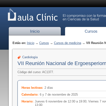
Inicio
Cursos
Estás en:
Inicio
→
Cursos
→
Cursos de medicina
→ VII Reunión N
Cardiología
VII Reunión Nacional de Ergoesperiom
Código del curso: AC1377.
Horas lectivas:
2 días
Calendario:
6 y 7 de noviembre de 2025
Horario:
Jueves 6 noviembre de 12:00 a 19:00; Viernes 7 no
13:00