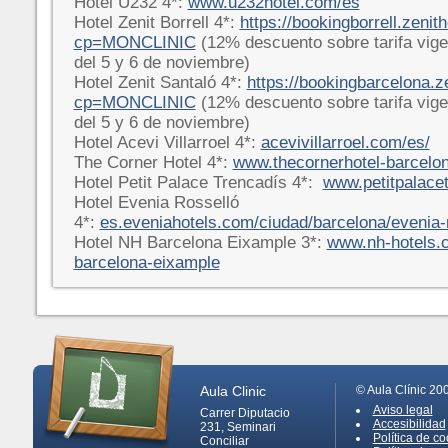
Hotel U232 4*:
www.u232hotel.com/es
Hotel Zenit Borrell 4*:
https://bookingborrell.zenit
cp=MONCLINIC
(12% descuento sobre tarifa vige
del 5 y 6 de noviembre)
Hotel Zenit Santaló 4*:
https://bookingbarcelona.z
cp=MONCLINIC
(12% descuento sobre tarifa vige
del 5 y 6 de noviembre)
Hotel Acevi Villarroel 4*:
acevivillarroel.com/es/
The Corner Hotel 4*:
www.thecornerhotel-barcelo
Hotel Petit Palace Trencadís 4*:
www.petitpalace
Hotel Evenia Rosselló
4*:
es.eveniahotels.com/ciudad/barcelona/evenia-
Hotel NH Barcelona Eixample 3*:
www.nh-hotels.c
barcelona-eixample
Aula Clinic
© Aula Clínic 20
Aviso legal
Carrer Diputacio
Accesibilidad
231, Seminari
Política de co
Conciliar