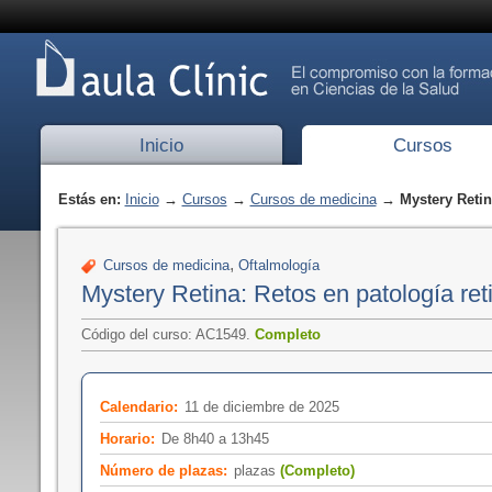
Inicio
Cursos
Estás en:
Inicio
→
Cursos
→
Cursos de medicina
→ Mystery Retina
,
Cursos de medicina
Oftalmología
Mystery Retina: Retos en patología ret
Código del curso: AC1549.
Completo
Calendario:
11 de diciembre de 2025
Horario:
De 8h40 a 13h45
Número de plazas:
plazas
(Completo)