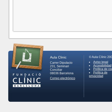
Aula Clinic
© Aula Clínic 20
Aviso legal
Carrer Diputacio
Accesibilidad
231, Seminari
Política de co
Conciliar
Política de
08036
Barcelona
privacidad
Correo electrónico