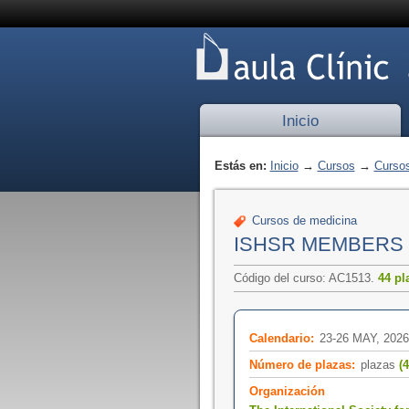
Inicio
Estás en:
Inicio
→
Cursos
→
Cursos
Cursos de medicina
ISHSR MEMBERS 
Código del curso: AC1513.
44 pl
Calendario:
23-26 MAY, 2026
Número de plazas:
plazas
(4
Organización