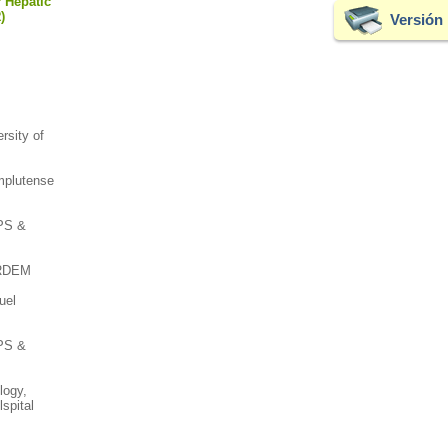
r Hepatic
)
Versión 
rsity of
mplutense
PS &
ERDEM
uel
PS &
logy,
spital