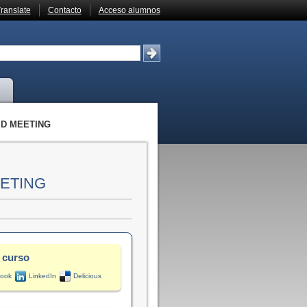
ranslate
Contacto
Acceso alumnos
ID MEETING
EETING
 curso
ook
LinkedIn
Delicious