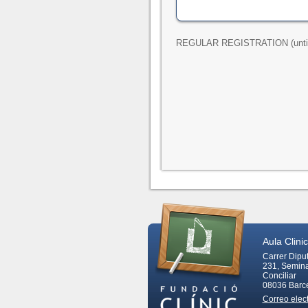
REGULAR REGISTRATION (until
Aula Clinic
Carrer Dipu
231, Semina
Conciliar
08036
Barc
Correo elec