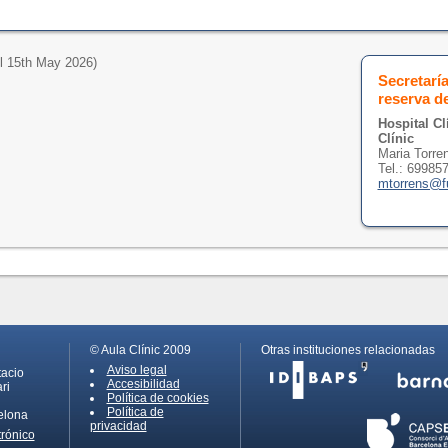
 15th May 2026)
Secretarí
reserva d
Hospital Cl
Clínic
Maria Torre
Tel.: 69985
mtorrens@fu
© Aula Clínic 2009
Otras instituciones relacionadas
Aviso legal
tacio
Accesibilidad
ri
Política de cookies
Política de
elona
privacidad
trónico