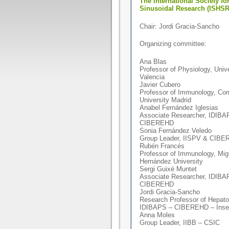
The International Society fo
Sinusoidal Research (ISHSR
Chair: Jordi Gracia-Sancho
Organizing committee:
Ana Blas
Professor of Physiology, Unive
Valencia
Javier Cubero
Professor of Immunology, Co
University Madrid
Anabel Fernández Iglesias
Associate Researcher, IDIBA
CIBEREHD
Sonia Fernández Veledo
Group Leader, IISPV & CIB
Rubén Francés
Professor of Immunology, Mig
Hernández University
Sergi Guixé Muntet
Associate Researcher, IDIBA
CIBEREHD
Jordi Gracia-Sancho
Research Professor of Hepato
IDIBAPS – CIBEREHD – Insel
Anna Moles
Group Leader, IIBB – CSIC