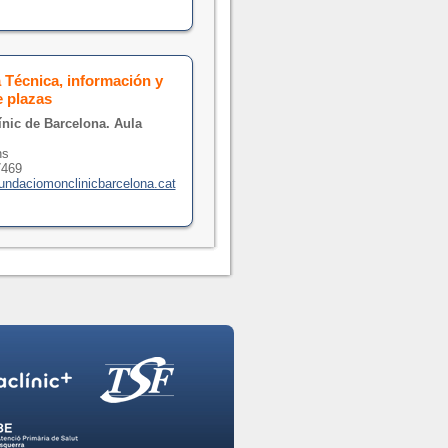
a Técnica, información y
e plazas
ínic de Barcelona. Aula
ns
7469
ndaciomonclinicbarcelona.cat