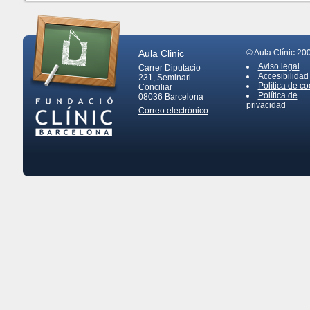
Aula Clinic
© Aula Clínic 20
Aviso legal
Carrer Diputacio
Accesibilidad
231, Seminari
Política de co
Conciliar
Política de
08036
Barcelona
privacidad
Correo electrónico