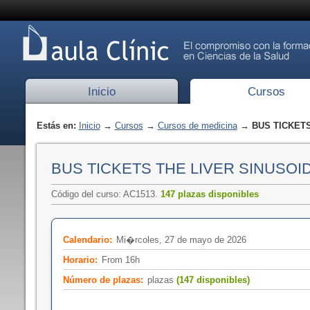
Inicio
Cursos
Estás en:
Inicio
→
Cursos
→
Cursos de medicina
→ BUS TICKETS
BUS TICKETS THE LIVER SINUSOI
Código del curso: AC1513.
147 plazas disponibles
Calendario:
Mi�rcoles, 27 de mayo de 2026
Horario:
From 16h
Número de plazas:
plazas
(147 disponibles)