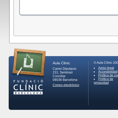
Aula Clinic
© Aula Clínic 20
Aviso legal
Carrer Diputacio
Accesibilidad
231, Seminari
Política de co
Conciliar
Política de
08036
Barcelona
privacidad
Correo electrónico