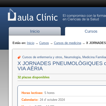
Inicio
Cursos
Estás en:
Inicio
→
Cursos
→
Cursos de medicina
→ X JORNADES 
,
,
Cursos de enfermería y otros
Neumología
Medicina Familia
X JORNADES PNEUMOLÒGIQUES de
VIA AÈRIA
32 plazas disponibles
Horas lectivas:
5 hores
Calendario:
24 d' octubre 2024