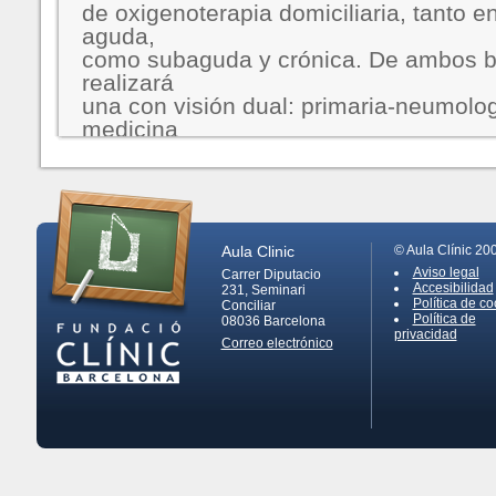
de oxigenoterapia domiciliaria, tanto e
aguda,
como subaguda y crónica. De ambos b
realizará
una con visión dual: primaria-neumolog
medicina
Aula Clinic
© Aula Clínic 20
Aviso legal
Carrer Diputacio
Accesibilidad
231, Seminari
Política de co
Conciliar
Política de
08036
Barcelona
privacidad
Correo electrónico