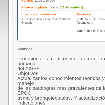
Horario:
8.30h a 14.00h
Número de plazas:
plazas
(32 disponibles)
Dirección y cordinación
Organización
Dr. Oriol Sibila y Dra. Pilar Martínez
Instituto Clínic Respi
Olondris
Neumología
Grup Clínic de Pne
Alumnos
Profesionales médicos y de enfermería
primaria
del AISBE.
Objetivos
Actualizar los conocimientos teóricos y
manejo
de las patologías más prevalentes de l
EPOC,
asma y bronquiectasias. Y actualizació
indicaciones