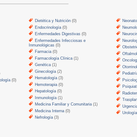
Dietética y Nutrición
(0)
Neonato
Endocrinología
(0)
Neumol
Enfermedades Digestivas
(0)
Neuroci
Enfermedades Infecciosas e
Neurolo
Inmunológicas
(0)
Obstetri
Farmacia
(0)
Oftalmo
Farmacología Clínica
(1)
Oncolog
Genética
(1)
Otorrino
Ginecología
(2)
)
Pediatrí
Hematología
(3)
ología
(0)
Psicolo
Hemoterapia
(0)
Psiquiat
Hepatología
(0)
Radiote
Inmunología
(1)
Traspla
Medicina Familiar y Comunitaria
(1)
Urgenci
Medicina Interna
(0)
Urologí
Nefrología
(3)