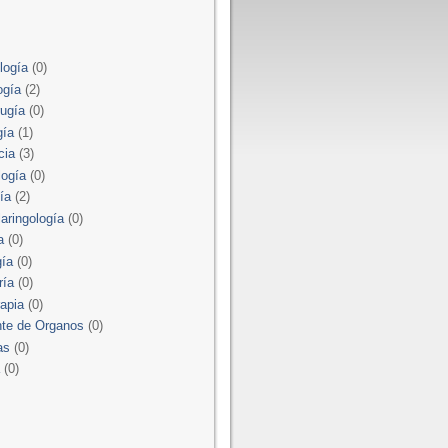
logía
(0)
ogía
(2)
rugía
(0)
gía
(1)
cia
(3)
logía
(0)
ía
(2)
laringología
(0)
a
(0)
gía
(0)
ría
(0)
rapia
(0)
nte de Organos
(0)
as
(0)
a
(0)