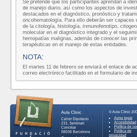
Se pretende que los participantes aprendan a iden
de manejo diario, así como los aspectos de inves
destacados en el diagnóstico, pronóstico y tratam
oncohematología. Para ello deberán ser capaces de
de la citología, histología, inmunofenotipo, citogen
molecular en el diagnóstico integrado y el seguimi
hemopatías malignas, además de conocer las prin
terapéuticas en el manejo de estas entidades.
NOTA:
El martes 11 de febrero se enviará el enlace de ac
correo electrónico facilitado en el formulario de i
Aula Clinic
© Aula Clínic 20
Aviso legal
Carrer Diputacio
Accesibilidad
231, Seminari
Política de co
Conciliar
Política de
08036
Barcelona
privacidad