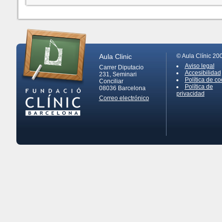
Aula Clinic
© Aula Clínic 20
Aviso legal
Carrer Diputacio
Accesibilidad
231, Seminari
Política de co
Conciliar
Política de
08036
Barcelona
privacidad
Correo electrónico