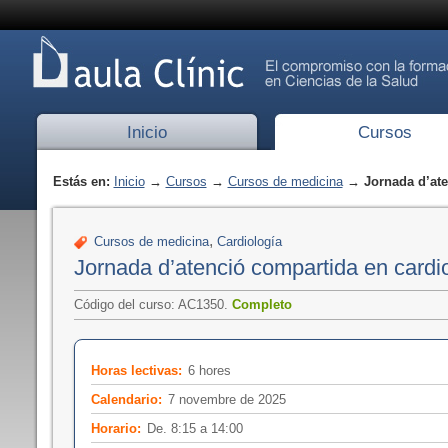
Inicio
Cursos
Estás en:
Inicio
→
Cursos
→
Cursos de medicina
→ Jornada d’aten
,
Cursos de medicina
Cardiología
Jornada d’atenció compartida en cardio
Código del curso: AC1350.
Completo
Horas lectivas:
6 hores
Calendario:
7 novembre de 2025
Horario:
De. 8:15 a 14:00