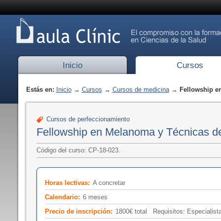
Inicio
Cursos
Estás en:
Inicio
→
Cursos
→
Cursos de medicina
→ Fellowship en
Cursos de perfeccionamiento
Fellowship en Melanoma y Técnicas d
Código del curso: CP-18-023.
Horas lectivas:
A concretar
Calendario:
6 meses
Precio de inscripción:
1800€ total Requisitos: Especialist