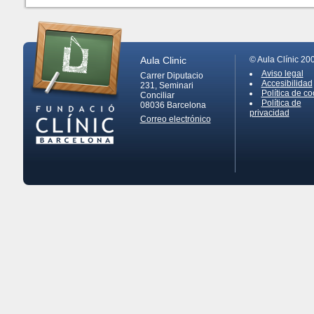
Aula Clinic
© Aula Clínic 20
Aviso legal
Carrer Diputacio
Accesibilidad
231, Seminari
Política de co
Conciliar
Política de
08036
Barcelona
privacidad
Correo electrónico