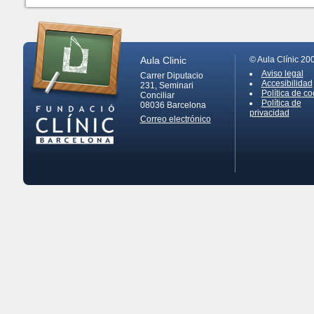
Aula Clinic
© Aula Clínic 20
Aviso legal
Carrer Diputacio
Accesibilidad
231, Seminari
Política de co
Conciliar
Política de
08036
Barcelona
privacidad
Correo electrónico