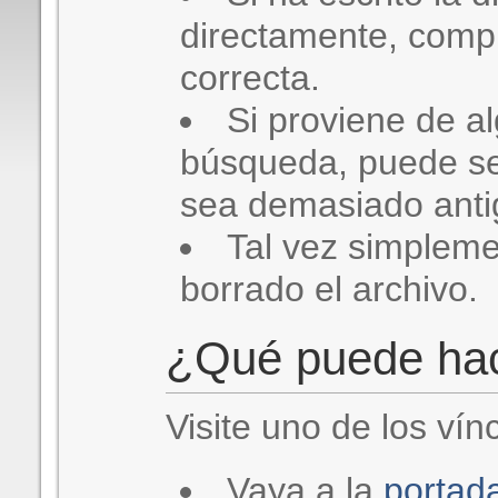
directamente, comp
correcta.
Si proviene de a
búsqueda, puede se
sea demasiado antig
Tal vez simplem
borrado el archivo.
¿Qué puede ha
Visite uno de los vín
Vaya a la
portad