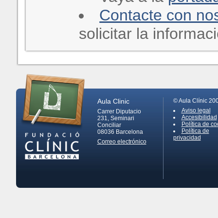
Contacte con no
solicitar la informa
Aula Clinic
© Aula Clínic 20
Aviso legal
Carrer Diputacio
Accesibilidad
231, Seminari
Política de co
Conciliar
Política de
08036
Barcelona
privacidad
Correo electrónico