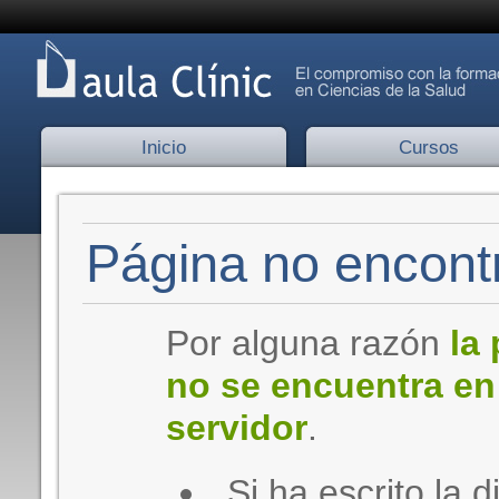
Inicio
Cursos
Página no encontr
Por alguna razón
la
no se encuentra en
servidor
.
Si ha escrito la d