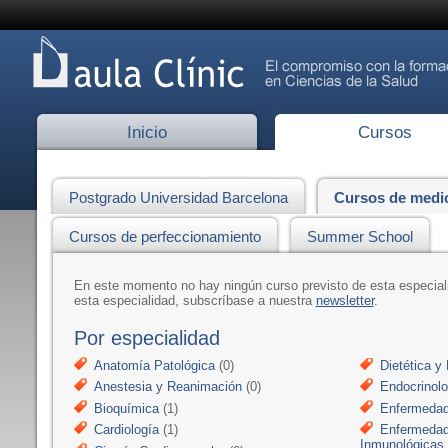
Inicio
Cursos
Postgrado Universidad Barcelona
Cursos de medi
Cursos de perfeccionamiento
Summer School
En este momento no hay ningún curso previsto de esta especia
esta especialidad, subscríbase a nuestra
newsletter
.
Por especialidad
Anatomía Patológica
(0)
Dietética y 
Anestesia y Reanimación
(0)
Endocrinolo
Bioquímica
(1)
Enfermedad
Cardiología
(1)
Enfermedad
Inmunológicas