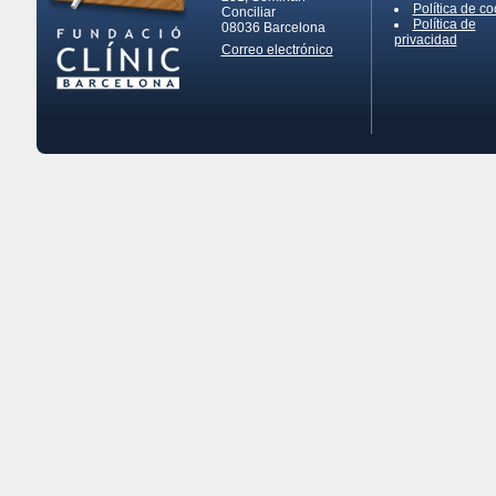
Política de co
Conciliar
Política de
08036
Barcelona
privacidad
Correo electrónico