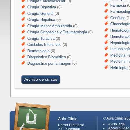
Cirugía Cardiovascular
(0)
Farmacia
(0
Cirugía Digestiva
(0)
Farmacologí
Cirugía General
(0)
Genética
(1
Cirugía Hepática
(0)
Ginecologí
Cirugía Menor Ambulatoria
(0)
Hematologí
Cirugía Ortopédica y Traumatología
(0)
Hemoterapi
Cirugía Torácica
(0)
Hepatologí
Cuidados Intensivos
(0)
Inmunologí
Dermatología
(0)
Medicina Fa
Diagnóstico Biomédico
(0)
Medicina In
Diagnóstico por la Imagen
(0)
Nefrología
(
Archivo de cursos
Aula Clinic
© Aula Clínic 20
Aviso legal
Carrer Diputacio
Accesibilidad
231, Seminari