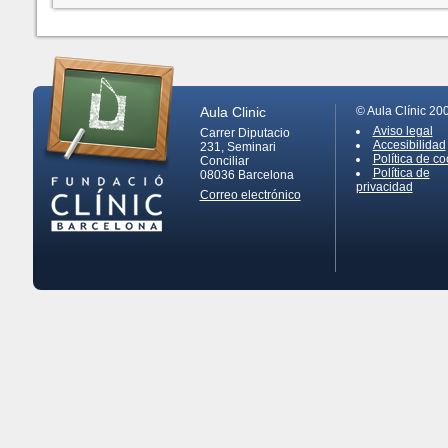
Aula Clinic
© Aula Clínic 20
Aviso legal
Carrer Diputacio
Accesibilidad
231, Seminari
Política de co
Conciliar
Política de
08036
Barcelona
privacidad
Correo electrónico