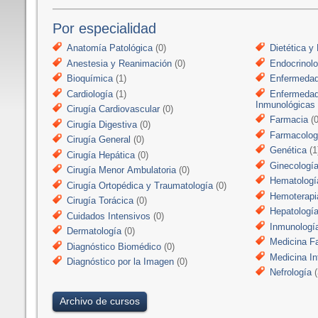
Por especialidad
Anatomía Patológica
(0)
Dietética y 
Anestesia y Reanimación
(0)
Endocrinolo
Bioquímica
(1)
Enfermedad
Cardiología
(1)
Enfermedad
Inmunológicas
Cirugía Cardiovascular
(0)
Farmacia
(0
Cirugía Digestiva
(0)
Farmacologí
Cirugía General
(0)
Genética
(1
Cirugía Hepática
(0)
Ginecologí
Cirugía Menor Ambulatoria
(0)
Hematologí
Cirugía Ortopédica y Traumatología
(0)
Hemoterapi
Cirugía Torácica
(0)
Hepatologí
Cuidados Intensivos
(0)
Inmunologí
Dermatología
(0)
Medicina Fa
Diagnóstico Biomédico
(0)
Medicina In
Diagnóstico por la Imagen
(0)
Nefrología
(
Archivo de cursos