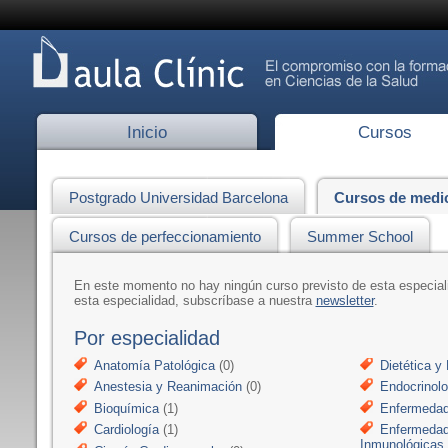
Inicio
Cursos
Postgrado Universidad Barcelona
Cursos de medi
Cursos de perfeccionamiento
Summer School
En este momento no hay ningún curso previsto de esta especia
esta especialidad, subscríbase a nuestra
newsletter
.
Por especialidad
Anatomía Patológica
(0)
Dietética y 
Anestesia y Reanimación
(0)
Endocrinolo
Bioquímica
(1)
Enfermedad
Cardiología
(1)
Enfermedad
Inmunológicas