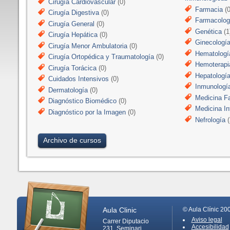
Cirugía Cardiovascular
(0)
Farmacia
(0
Cirugía Digestiva
(0)
Farmacologí
Cirugía General
(0)
Genética
(1
Cirugía Hepática
(0)
Ginecologí
Cirugía Menor Ambulatoria
(0)
Hematologí
Cirugía Ortopédica y Traumatología
(0)
Hemoterapi
Cirugía Torácica
(0)
Hepatologí
Cuidados Intensivos
(0)
Inmunologí
Dermatología
(0)
Medicina Fa
Diagnóstico Biomédico
(0)
Medicina In
Diagnóstico por la Imagen
(0)
Nefrología
(
Archivo de cursos
Aula Clinic
© Aula Clínic 20
Aviso legal
Carrer Diputacio
Accesibilidad
231, Seminari