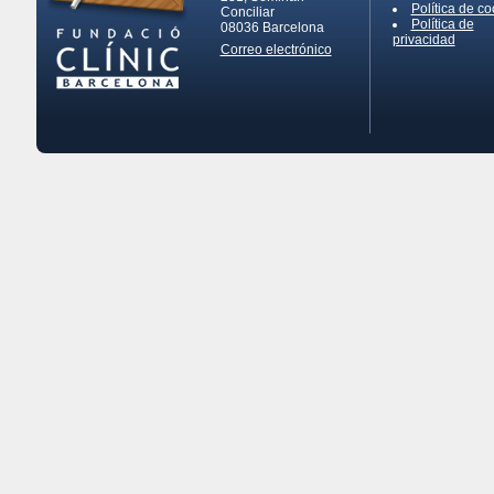
Política de co
Conciliar
Política de
08036
Barcelona
privacidad
Correo electrónico