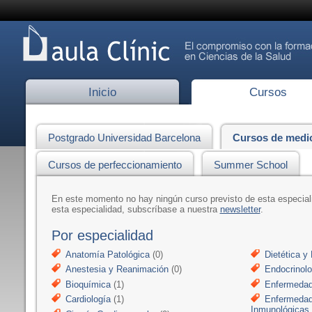
Inicio
Cursos
Postgrado Universidad Barcelona
Cursos de medi
Cursos de perfeccionamiento
Summer School
En este momento no hay ningún curso previsto de esta especia
esta especialidad, subscríbase a nuestra
newsletter
.
Por especialidad
Anatomía Patológica
(0)
Dietética y 
Anestesia y Reanimación
(0)
Endocrinolo
Bioquímica
(1)
Enfermedad
Cardiología
(1)
Enfermedad
Inmunológicas