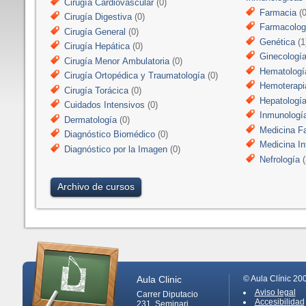
Cirugía Cardiovascular
(0)
Farmacia
(0
Cirugía Digestiva
(0)
Farmacologí
Cirugía General
(0)
Genética
(1
Cirugía Hepática
(0)
Ginecologí
Cirugía Menor Ambulatoria
(0)
Hematologí
Cirugía Ortopédica y Traumatología
(0)
Hemoterapi
Cirugía Torácica
(0)
Hepatologí
Cuidados Intensivos
(0)
Inmunologí
Dermatología
(0)
Medicina Fa
Diagnóstico Biomédico
(0)
Medicina In
Diagnóstico por la Imagen
(0)
Nefrología
(
Archivo de cursos
Aula Clinic
© Aula Clínic 20
Aviso legal
Carrer Diputacio
Accesibilidad
231, Seminari