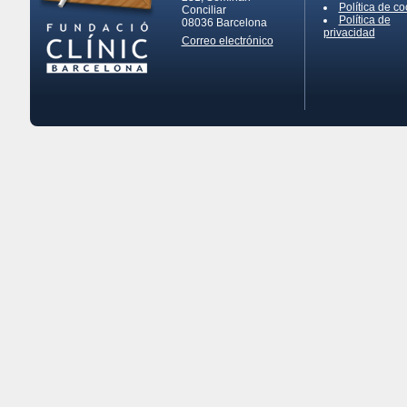
Política de co
Conciliar
Política de
08036
Barcelona
privacidad
Correo electrónico