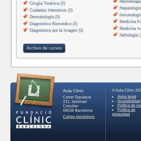
Hemoterapi
Cirugía Torácica
(0)
Hepatologí
Cuidados Intensivos
(0)
Inmunologí
Dermatología
(0)
Medicina Fa
Diagnóstico Biomédico
(0)
Medicina In
Diagnóstico por la Imagen
(0)
Nefrología
(
Archivo de cursos
Aula Clinic
© Aula Clínic 20
Aviso legal
Carrer Diputacio
Accesibilidad
231, Seminari
Política de co
Conciliar
Política de
08036
Barcelona
privacidad
Correo electrónico