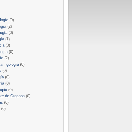
logía
(0)
ogía
(2)
rugía
(0)
gía
(1)
cia
(3)
logía
(0)
ía
(2)
laringología
(0)
a
(0)
gía
(0)
ría
(0)
rapia
(0)
nte de Organos
(0)
as
(0)
a
(0)