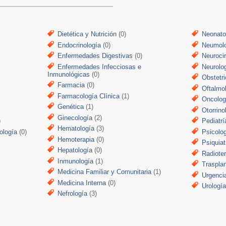
Dietética y Nutrición
(0)
Neonato
Endocrinología
(0)
Neumol
Enfermedades Digestivas
(0)
Neuroci
Enfermedades Infecciosas e
Neurolo
Inmunológicas
(0)
Obstetri
Farmacia
(0)
Oftalmo
Farmacología Clínica
(1)
Oncolog
Genética
(1)
Otorrino
Ginecología
(2)
)
Pediatrí
Hematología
(3)
ología
(0)
Psicolo
Hemoterapia
(0)
Psiquiat
Hepatología
(0)
Radiote
Inmunología
(1)
Traspla
Medicina Familiar y Comunitaria
(1)
Urgenci
Medicina Interna
(0)
Urologí
Nefrología
(3)